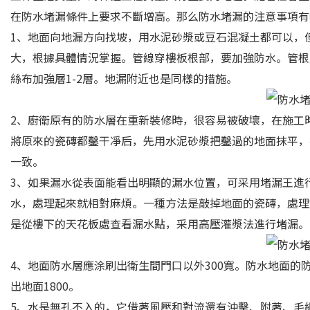
在防水堵漏條件上要求不斷增高。那么防水堵漏的注意事項有
1、地面向地漏方向找坡，用水泥砂漿或豆石混凝土都可以，
大，根據具體情況掌握。管線穿樓板根部，要加強防水。管根
絲布加強層1-2層。地漏附近也是同樣的措施。
2、廚衛原有的防水層在重新裝修時，很容易被破壞，在施工
將原來的瓷磚都鑿干凈后，先用水泥砂漿把鑿過的地面抹平，
一致。
3、如果漏水從表面能看出明顯的漏水位置，可采用堵漏王進
水，處理起來就相對麻煩。一種方法是敲掉地面的瓷磚，處理
是從樓下的天花板處查看漏水點，采用高壓灌漿法進行堵漏。
4、地面防水層應涂刷出衛生間門口以外300寬。防水地面的
出地面1800。
5、水是無孔不入的，它借著風壓和對流還有沖擊、附著、毛