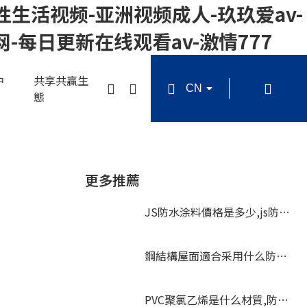
性生活视频-亚洲视频成人-玖玖爱av-
-每日更新在线观看av-激情777
中
共享共贏生
態
更多推薦
JS防水涂料價格是多少,js防水
和水泥基滲透結晶有什么區別
鋼結構屋面適合采用什么防水
材料
PVC聚氯乙烯是什么材質,防水