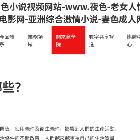
色小说视频网站-www.夜色-老女人
电影网-亚洲综合激情小说-妻色成人网
產品體
業務領
開來商學
數字共享智
媒體
系
域
院
造
心
哪些？
價值、使用條件及衛生條件，影響到人們的生產活動、
活條件的不斷改善，人們越來越重視自己的生活質量，