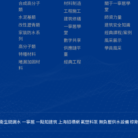
合成高分子
材料制造
關于一寧居學
類
堂
工程施工
水泥基類
師資力量
建筑修繕
改性瀝青類
建筑安全知識
一寧居學
家裝防水系
堂
經典課程/案例
列
數字共享
風采展示
高分子類
供應鏈平
學員風采
特種材料
臺
堵漏加固材
經典工程
料
衛生間漏水
一寧居
一點知建筑
上海招標網
氟塑料泵
無負壓供水設備
棕