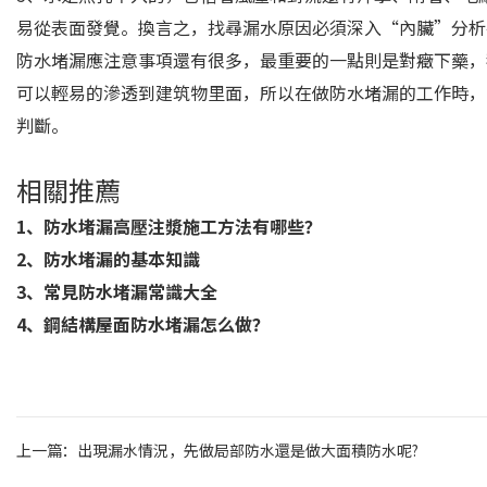
易從表面發覺。換言之，找尋漏水原因必須深入“內臟”分析
防水堵漏應注意事項還有很多，最重要的一點則是對癥下藥，
可以輕易的滲透到建筑物里面，所以在做防水堵漏的工作時，
判斷。
相關推薦
1、
防水堵漏高壓注漿施工方法有哪些？
2、
防水堵漏的基本知識
3、
常見防水堵漏常識大全
4、
鋼結構屋面防水堵漏怎么做？
上一篇：
出現漏水情況，先做局部防水還是做大面積防水呢?