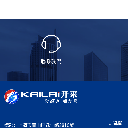
聯系我們
走進開
總部：上海市寶山區逸仙路2816號