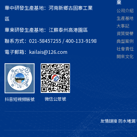
來
華中研發生產基地：河南新鄉古固寨工業
公司介紹
區
生產基地
大事記
華東研發生產基地：江蘇泰州高港園區
資質榮譽
聯系方式：021-58457255 / 400-133-9198
典型案例
社會責任
電子郵箱：kailais@126.com
開來文化
微信公眾號
抖音短視頻賬號
友情鏈接
防水堵漏