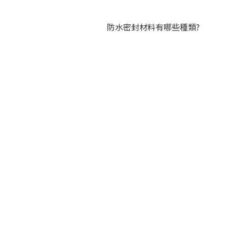
卷材怎么維護？
防水密封材料有哪些種類?