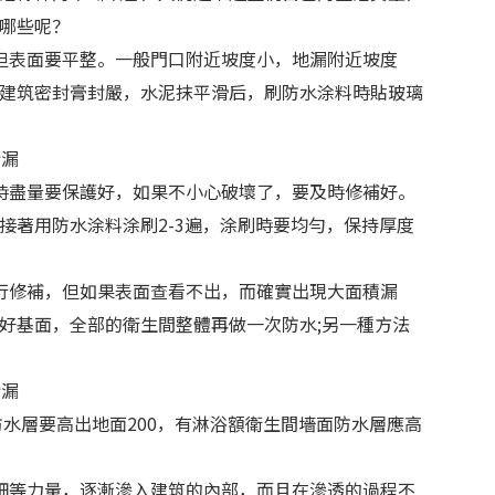
哪些呢？
但表面要平整。一般門口附近坡度小，地漏附近坡度
建筑密封膏封嚴，水泥抹平滑后，刷防水涂料時貼玻璃
時盡量要保護好，如果不小心破壞了，要及時修補好。
接著用防水涂料涂刷2-3遍，涂刷時要均勻，保持厚度
行修補，但如果表面查看不出，而確實出現大面積漏
好基面，全部的衛生間整體再做一次防水;另一種方法
防水層要高出地面200，有淋浴額衛生間墻面防水層應高
細等力量，逐漸滲入建筑的內部，而且在滲透的過程不