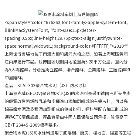
<span style="color:#676363;font-family:-apple-system-font,
BlinkMacSystemFont, "font-size:15px;letter-
spacing:0.5px;line-height:29.75px;text-align:justify;white-
space:normal;widows:1;background-color:#FFFFFF;">2010年
上海世博會場地位于南浦大橋和盧浦大橋之間，沿著上海城區黃浦
江兩岸進行布局。世博園區規劃用地范圍為5.28平方公里，園內分
為5大場館群，分別是獨立館群、聯合館群、企業館群、主題館群和
中國館群。
產品：
KLAI-303聚合物水泥（JS）防水涂料
上海濕克威(SECOV)聚合物水泥(JS)防水涂料是采用德國巴斯夫生產
的優質改性丙烯酸乳液和多種進口添加劑組成的有機液料，再以高
鋁高鐵水泥及多種添加劑組成的無機粉料，經科學配方加工制成的
通過CTC環保認證，產品質量由中國人民保險公司承擔，質量高于
GB/T 23445-2009標準要求。
聚合物水泥(JS)防水涂料適用于廁浴間、廚房、樓地面、陽臺等工程